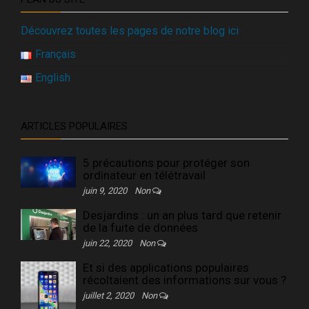
Découvrez toutes les pages de notre blog ici
Français
English
ARTICLES POPULAIRES
5 précautions pour protéger son
ordinateur en télétravail
juin 9, 2020
Non
Desjardins : un an plus tard que retenir
de la fuite de données
juin 22, 2020
Non
Et si des applications populaires
récoltaient des informations sur vous ?
juillet 2, 2020
Non