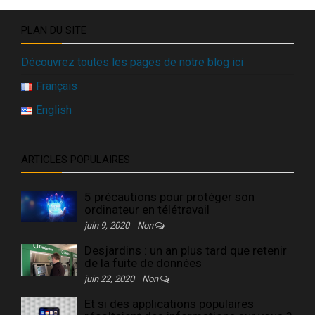
PLAN DU SITE
Découvrez toutes les pages de notre blog ici
Français
English
ARTICLES POPULAIRES
5 précautions pour protéger son
ordinateur en télétravail
juin 9, 2020
Non
Desjardins : un an plus tard que retenir
de la fuite de données
juin 22, 2020
Non
Et si des applications populaires