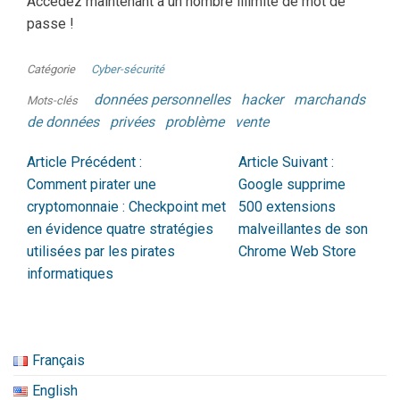
Accédez maintenant à un nombre illimité de mot de
passe !
Catégorie
Cyber-sécurité
données personnelles
hacker
marchands
Mots-clés
de données
privées
problème
vente
Article Précédent :
Article Suivant :
Comment pirater une
Google supprime
cryptomonnaie : Checkpoint met
500 extensions
en évidence quatre stratégies
malveillantes de son
utilisées par les pirates
Chrome Web Store
informatiques
Français
English