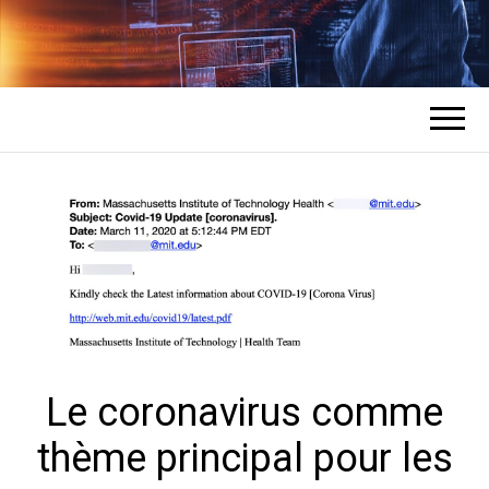
COMMENT UN
L'expert en récupération de mots de
passe des comptes
HACKER
PIRATE DES
COMPTES ?
Le coronavirus comme
thème principal pour les