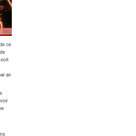
 de ce
 de
soit
par an
es
voir
me
ens