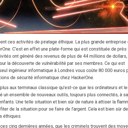
sent ces activités de piratage éthique. La plus grande entreprise
erOne. C’est en effet une plate-forme qui est constituée de près
ités ont généré des revenus de plus de 44 millions de dollars, 
our la découverte de vulnérabilité par ses membres. Ce qui est
 seul ingénieur informatique à Londres vous coûte 80 000 euros 
utions de sécurité informatique chez HackerOne.
 plus aux terminaux classique qu’est-ce que les ordinateurs et l
é un ensemble de nouveaux outils, toujours plus connectés, à sa
fants. Une telle situation et bien sûr de nature à attiser la flam
ter de la situation pour se faire de l’argent. Cela est bien sûr de
es éthiques.
 ces cinq dernières années, que les criminels trouvent des moy