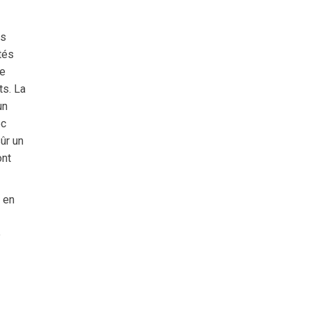
es
tés
de
s. La
un
ec
sûr un
ont
 en
e