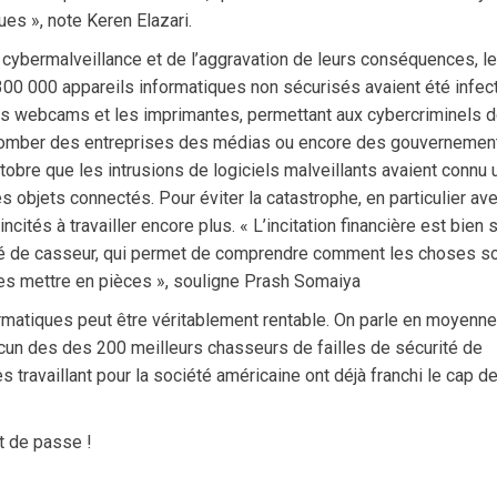
ques », note Keren Elazari.
 cybermalveillance et de l’aggravation de leurs conséquences, l
00 000 appareils informatiques non sécurisés avaient été infec
des webcams et les imprimantes, permettant aux cybercriminels 
 tomber des entreprises des médias ou encore des gouvernement
tobre que les intrusions de logiciels malveillants avaient connu 
objets connectés. Pour éviter la catastrophe, en particulier av
cités à travailler encore plus. « L’incitation financière est bien 
lité de casseur, qui permet de comprendre comment les choses s
t les mettre en pièces », souligne Prash Somaiya
rmatiques peut être véritablement rentable. On parle en moyenne
cun des des 200 meilleurs chasseurs de failles de sécurité de
 travaillant pour la société américaine ont déjà franchi le cap d
t de passe !