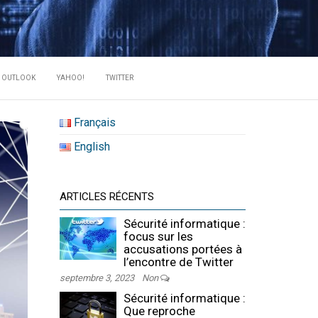
RATE DES
OUTLOOK
YAHOO!
TWITTER
Français
English
ARTICLES RÉCENTS
Sécurité informatique :
focus sur les
accusations portées à
l’encontre de Twitter
septembre 3, 2023
Non
Sécurité informatique :
Que reproche