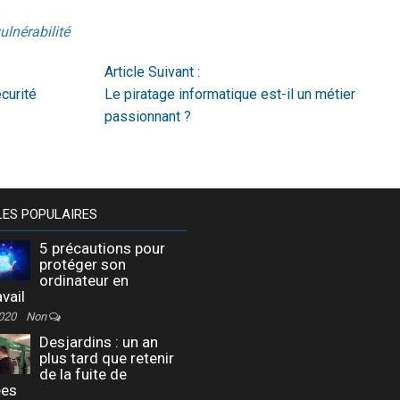
ulnérabilité
Article Suivant :
écurité
Le piratage informatique est-il un métier
passionnant ?
LES POPULAIRES
5 précautions pour
protéger son
ordinateur en
avail
2020
Non
Desjardins : un an
plus tard que retenir
de la fuite de
ées