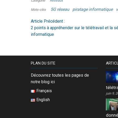
Catégorie
Réseaux
5G réseau
piratage informatique
v
Mots-clés
Article Précédent :
2 points à appréhender sur le télétravail et la s
informatique
PLAN DU SITE
ARTIC
Découvrez toutes les pages de
notre blog ici
télétr
Français
juin 9, 
English
donn