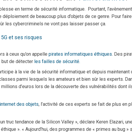
blesse en terme de sécurité informatique. Pourtant, l’avènement
e déploiement de beaucoup plus d’objets de ce genre. Pour faire
sûr les cybercriminels ne vont pas laisser passer ça.
 5G et ses risques
ors à ceux qu’on appelle
pirates informatiques éthiques
. Des pir
e but de détecter
les failles de sécurité.
ticipe à la vie de la sécurité informatique et depuis maintenant
classes parmi lesquels les amateurs et bien sûr les experts. Dan
 millions d’euros lors de la découverte des vulnérabilités dont il
’internet des objets
, l’activité de ces experts se fait de plus en p
 un truc tendance de la Silicon Valley », déclare Keren Elazari, un
te éthique ». « Aujourd’hui, des programmes de « primes au bug » 