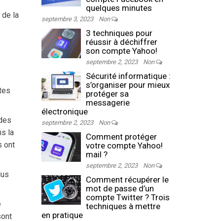
quelques minutes
 de la
septembre 3, 2023
Non
3 techniques pour
réussir à déchiffrer
son compte Yahoo!
septembre 2, 2023
Non
Sécurité informatique :
s’organiser pour mieux
ates
protéger sa
messagerie
électronique
 des
septembre 2, 2023
Non
s la
Comment protéger
s ont
votre compte Yahoo!
mail ?
septembre 2, 2023
Non
lus
Comment récupérer le
mot de passe d’un
compte Twitter ? Trois
e
techniques à mettre
en pratique
sont