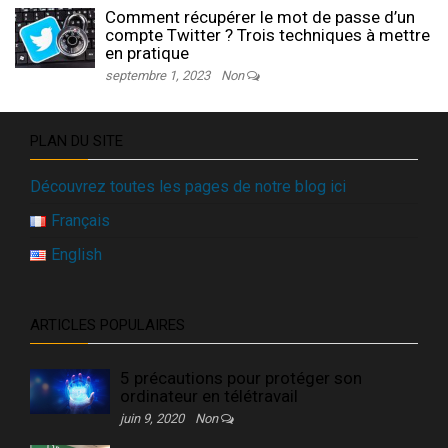
Comment récupérer le mot de passe d’un
compte Twitter ? Trois techniques à mettre
en pratique
septembre 1, 2023
Non
PLAN DU SITE
Découvrez toutes les pages de notre blog ici
Français
English
ARTICLES POPULAIRES
5 précautions pour protéger son
ordinateur en télétravail
juin 9, 2020
Non