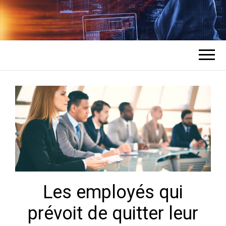
COMMENT UN
L'expert en récupération de mots de
passe des comptes
HACKER
PIRATE DES
COMPTES ?
Les employés qui
prévoit de quitter leur