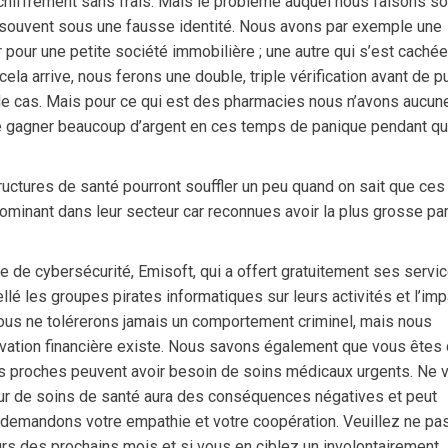
chiffrement sans frais. Mais le problème auquel nous faisons s
 souvent sous une fausse identité. Nous avons par exemple une
pour une petite société immobilière ; une autre qui s’est cachée
cela arrive, nous ferons une double, triple vérification avant de p
 de cas. Mais pour ce qui est des pharmacies nous n’avons aucun
t de gagner beaucoup d’argent en ces temps de panique pendant qu
ructures de santé pourront souffler un peu quand on sait que ces
minant dans leur secteur car reconnues avoir la plus grosse par
.
e de cybersécurité, Emisoft, qui a offert gratuitement ses servi
ellé les groupes pirates informatiques sur leurs activités et l’imp
 Nous ne tolérerons jamais un comportement criminel, mais nous
ivation financière existe. Nous savons également que vous êtes
vos proches peuvent avoir besoin de soins médicaux urgents. Ne 
eur de soins de santé aura des conséquences négatives et peut
 demandons votre empathie et votre coopération. Veuillez ne pa
urs des prochains mois et si vous en ciblez un involontairement,