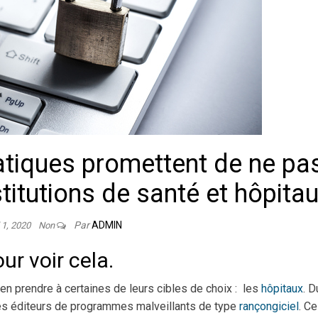
atiques promettent de ne pa
titutions de santé et hôpita
Par
ADMIN
l 1, 2020
Non
our voir cela.
en prendre à certaines de leurs cibles de choix : les
hôpitaux
. D
res éditeurs de programmes malveillants de type
rançongiciel
. Ce