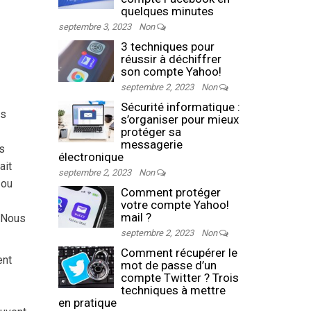
quelques minutes
septembre 3, 2023
Non
3 techniques pour
réussir à déchiffrer
son compte Yahoo!
septembre 2, 2023
Non
Sécurité informatique :
es
s’organiser pour mieux
protéger sa
messagerie
s
électronique
ait
septembre 2, 2023
Non
 ou
Comment protéger
votre compte Yahoo!
mail ?
. Nous
septembre 2, 2023
Non
Comment récupérer le
ent
mot de passe d’un
compte Twitter ? Trois
techniques à mettre
en pratique