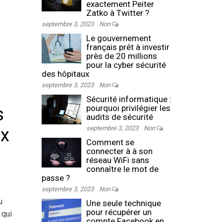
exactement Peiter
Zatko à Twitter ?
septembre 3, 2023
Non
Le gouvernement
français prêt à investir
près de 20 millions
pour la cyber sécurité
des hôpitaux
septembre 3, 2023
Non
Sécurité informatique :
pourquoi privilégier les
s
audits de sécurité
septembre 3, 2023
Non
ux
Comment se
connecter à à son
réseau WiFi sans
connaître le mot de
passe ?
septembre 3, 2023
Non
u
Une seule technique
pour récupérer un
 qui
compte Facebook en