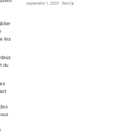
ouvent
septembre 1, 2023
Non
ublier
e
e les
 deux
t du
ces
act
 des
vous
s