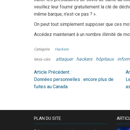
veuillez leur fournir gratuitement la clé de dé
même barque, n’est-ce pas ? ».
On peut tout simplement supposer que ces mot
Accédez maintenant à un nombre illimité de mo
Catégorie
Hackers
attaquer
hackers
hôpitaux
infor
Mots-clés
Article Précédent :
Ar
Données personnelles : encore plus de
Le
fuites au Canada
as
PLAN DU SITE
ARTIC