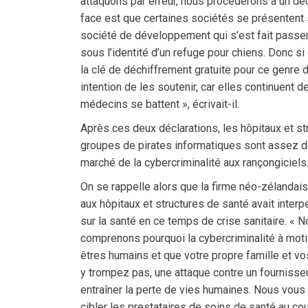
attaquons par erreur, nous procéderons à un dé
face est que certaines sociétés se présentent
société de développement qui s’est fait passer 
sous l’identité d’un refuge pour chiens. Donc si 
la clé de déchiffrement gratuite pour ce genre
intention de les soutenir, car elles continuen
médecins se battent », écrivait-il.
Après ces deux déclarations, les hôpitaux et st
groupes de pirates informatiques sont assez do
marché de la cybercriminalité aux rançongiciels
On se rappelle alors que la firme néo-zélandais
aux hôpitaux et structures de santé avait interp
sur la santé en ce temps de crise sanitaire. «
comprenons pourquoi la cybercriminalité à mot
êtres humains et que votre propre famille et 
y trompez pas, une attaque contre un fourniss
entraîner la perte de vies humaines. Nous vous
cibler les prestataires de soins de santé au co