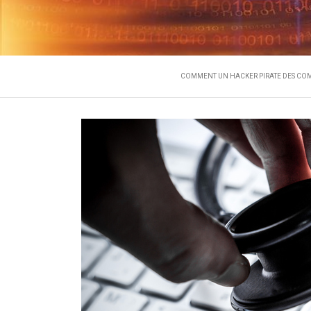
COMMENT
L'expert en récupération de m
COMMENT UN HACKER PIRATE DES COM