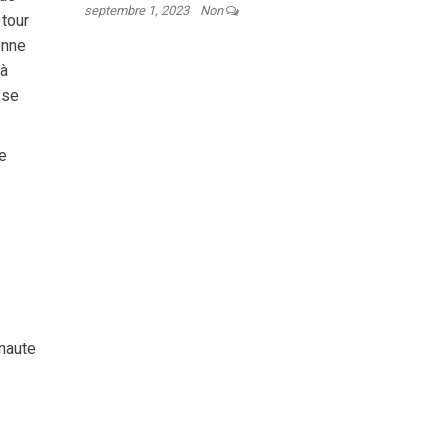
septembre 1, 2023
Non
 tour
onne
jà
sse
se
rnaute