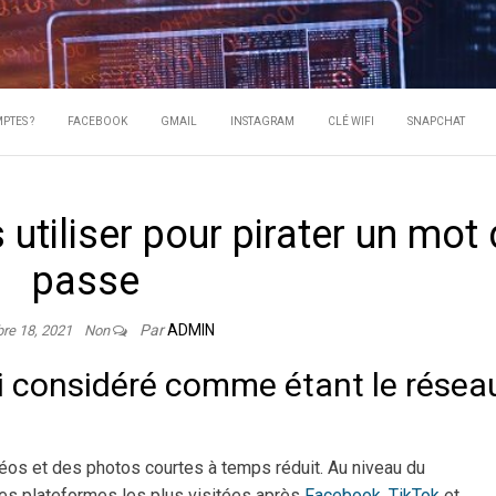
 UN HACKER PI
ots de passe des comptes
PTES ?
FACEBOOK
GMAIL
INSTAGRAM
CLÉ WIFI
SNAPCHAT
COMPTES ?
utiliser pour pirater un mot
passe
Par
ADMIN
re 18, 2021
Non
i considéré comme étant le résea
déos et des photos courtes à temps réduit. Au niveau du
des plateformes les plus visitées après
Facebook
,
TikTok
et