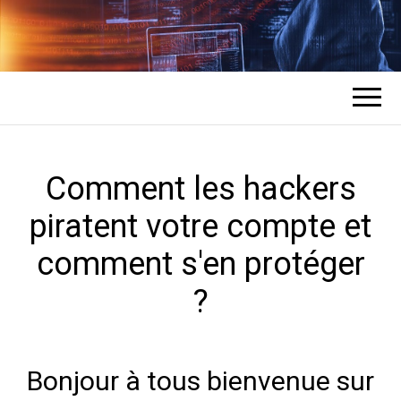
COMMENT UN
L'expert en récupération de mots de
passe des comptes
HACKER
PIRATE DES
Comment les hackers
piratent votre compte et
COMPTES ?
comment s'en protéger
?
Bonjour à tous bienvenue sur