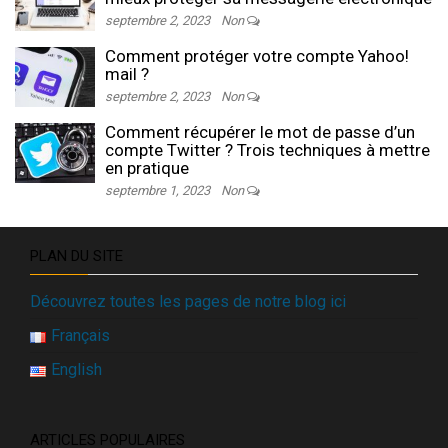
septembre 2, 2023
Non
Comment protéger votre compte Yahoo!
mail ?
septembre 2, 2023
Non
Comment récupérer le mot de passe d’un
compte Twitter ? Trois techniques à mettre
en pratique
septembre 1, 2023
Non
PLAN DU SITE
Découvrez toutes les pages de notre blog ici
Français
English
ARTICLES POPULAIRES