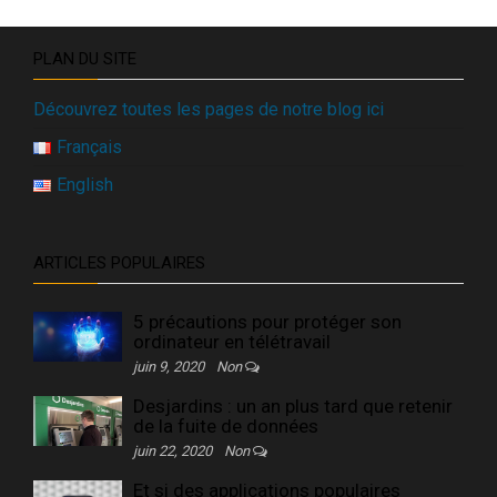
PLAN DU SITE
Découvrez toutes les pages de notre blog ici
Français
English
ARTICLES POPULAIRES
5 précautions pour protéger son
ordinateur en télétravail
juin 9, 2020
Non
Desjardins : un an plus tard que retenir
de la fuite de données
juin 22, 2020
Non
Et si des applications populaires