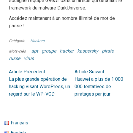
souligné l’équipe GReAT dans un article qui détaillait le
framework du malware DarkUniverse.
Accédez maintenant à un nombre illimité de mot de
passe !
Catégorie
Hackers
apt
groupe
hacker
kaspersky
pirate
Mots-clés
russe
virus
Article Précédent :
Article Suivant :
La plus grande opération de
Huawei a plus de 1 000
hacking visant WordPress, un
000 tentatives de
regard sur le WP-VCD
piratages par jour
Français
English