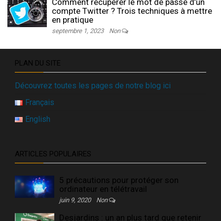
Comment récupérer le mot de passe d’un
compte Twitter ? Trois techniques à mettre
en pratique
septembre 1, 2023
Non
PLAN DU SITE
Découvrez toutes les pages de notre blog ici
Français
English
ARTICLES POPULAIRES
5 précautions pour protéger son
ordinateur en télétravail
juin 9, 2020
Non
Desjardins : un an plus tard que retenir