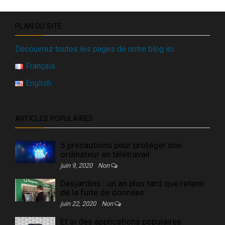
PLAN DU SITE
Découvrez toutes les pages de notre blog ici
Français
English
ARTICLES POPULAIRES
5 précautions pour protéger son
ordinateur en télétravail
juin 9, 2020
Non
Desjardins : un an plus tard que retenir
de la fuite de données
juin 22, 2020
Non
Et si des applications populaires