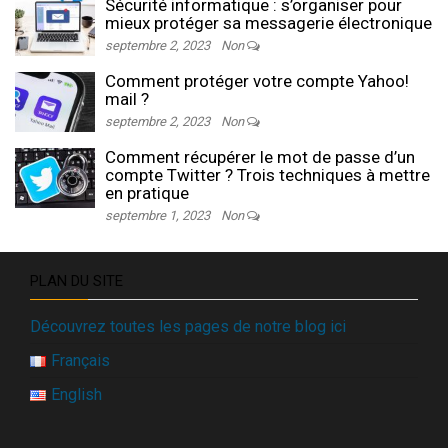
Sécurité informatique : s’organiser pour
mieux protéger sa messagerie électronique
septembre 2, 2023
Non
Comment protéger votre compte Yahoo!
mail ?
septembre 2, 2023
Non
Comment récupérer le mot de passe d’un
compte Twitter ? Trois techniques à mettre
en pratique
septembre 1, 2023
Non
PLAN DU SITE
Découvrez toutes les pages de notre blog ici
Français
English