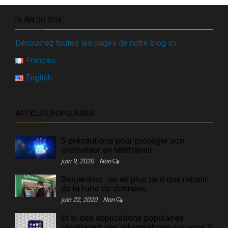
PLAN DU SITE
Découvrez toutes les pages de notre blog ici
Français
English
ARTICLES POPULAIRES
5 précautions pour protéger son
ordinateur en télétravail
juin 9, 2020
Non
Desjardins : un an plus tard que retenir
de la fuite de données
juin 22, 2020
Non
Et si des applications populaires
récoltaient des informations sur vous ?