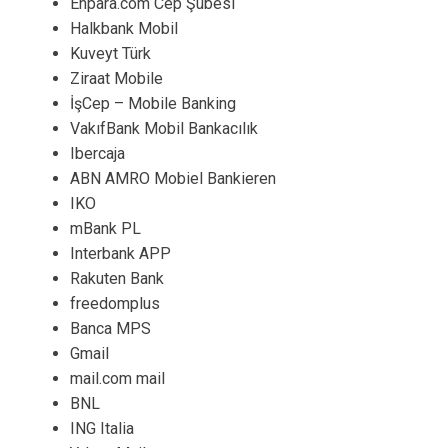
Enpara.com Cep Şubesi
Halkbank Mobil
Kuveyt Türk
Ziraat Mobile
İşCep – Mobile Banking
VakıfBank Mobil Bankacılık
Ibercaja
ABN AMRO Mobiel Bankieren
IKO
mBank PL
Interbank APP
Rakuten Bank
freedomplus
Banca MPS
Gmail
mail.com mail
BNL
ING Italia