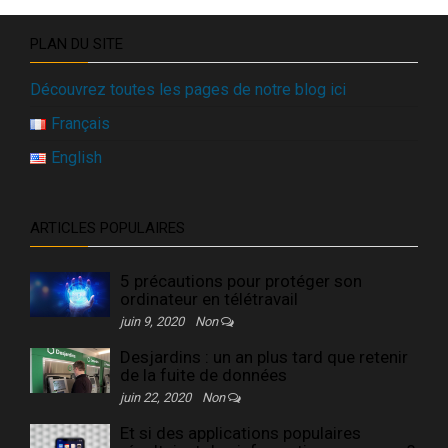
PLAN DU SITE
Découvrez toutes les pages de notre blog ici
Français
English
ARTICLES POPULAIRES
5 précautions pour protéger son
ordinateur en télétravail
juin 9, 2020
Non
Desjardins : un an plus tard que retenir
de la fuite de données
juin 22, 2020
Non
Et si des applications populaires