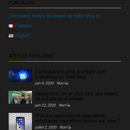
PLAN DU SITE
Découvrez toutes les pages de notre blog ici
Français
English
ARTICLES POPULAIRES
5 précautions pour protéger son
ordinateur en télétravail
juin 9, 2020
Non
Desjardins : un an plus tard que retenir
de la fuite de données
juin 22, 2020
Non
Et si des applications populaires
récoltaient des informations sur vous ?
juillet 2, 2020
Non