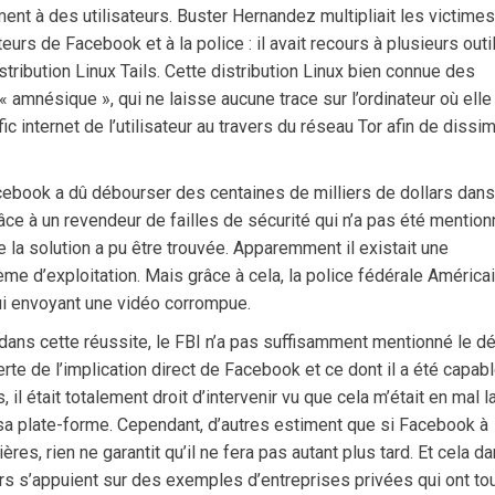
ment à des utilisateurs. Buster Hernandez multipliait les victimes
rs de Facebook et à la police : il avait recours à plusieurs outi
tribution Linux Tails. Cette distribution Linux bien connue des
 amnésique », qui ne laisse aucune trace sur l’ordinateur où elle
afic internet de l’utilisateur au travers du réseau Tor afin de dissi
acebook a dû débourser des centaines de milliers de dollars dans
âce à un revendeur de failles de sécurité qui n’a pas été mention
e la solution a pu être trouvée. Apparemment il existait une
ème d’exploitation. Mais grâce à cela, la police fédérale América
lui envoyant une vidéo corrompue.
 dans cette réussite, le FBI n’a pas suffisamment mentionné le dé
erte de l’implication direct de Facebook et ce dont il a été capab
 il était totalement droit d’intervenir vu que cela m’était en mal l
e sa plate-forme. Cependant, d’autres estiment que si Facebook à
ères, rien ne garantit qu’il ne fera pas autant plus tard. Et cela d
rs s’appuient sur des exemples d’entreprises privées qui ont to