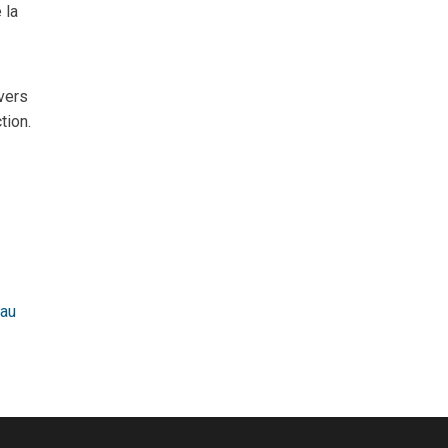
 la
rvers
tion.
 au