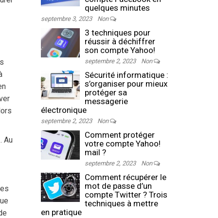
quelques minutes
septembre 3, 2023
Non
3 techniques pour
réussir à déchiffrer
son compte Yahoo!
ès
septembre 2, 2023
Non
à
Sécurité informatique :
s’organiser pour mieux
en
protéger sa
ver
messagerie
électronique
lors
septembre 2, 2023
Non
Comment protéger
. Au
votre compte Yahoo!
mail ?
septembre 2, 2023
Non
Comment récupérer le
mot de passe d’un
ces
compte Twitter ? Trois
que
techniques à mettre
en pratique
 de