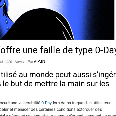
ffre une faille de type 0-Da
Par
ADMIN
 15, 2020
Non
utilisé au monde peut aussi s’ingér
le but de mettre la main sur les
procuré une vulnérabilité
0 Day
lors de sa traque d’un utilisateur
arceler et menacer des certaines conditions extorquer des
ocial a dépensé une importante somme d’argent comment se proc