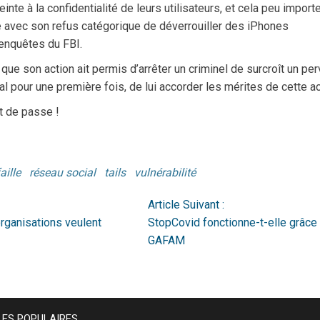
inte à la confidentialité de leurs utilisateurs, et cela peu importe
le avec son refus catégorique de déverrouiller des iPhones
s enquêtes du FBI.
t que son action ait permis d’arrêter un criminel de surcroît un pe
al pour une première fois, de lui accorder les mérites de cette ac
t de passe !
aille
réseau social
tails
vulnérabilité
Article Suivant :
organisations veulent
StopCovid fonctionne-t-elle grâce
GAFAM
LES POPULAIRES