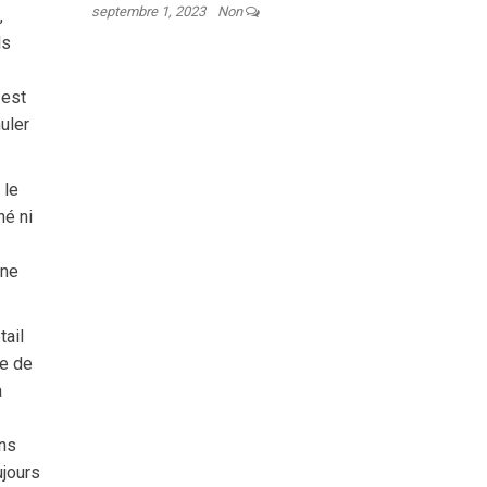
septembre 1, 2023
Non
,
ls
 est
muler
 le
né ni
ine
tail
le de
a
ans
ujours