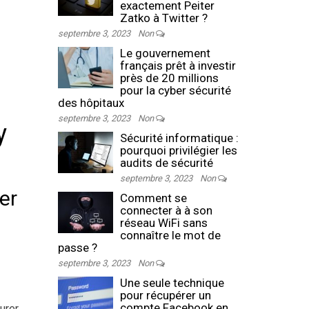
exactement Peiter
Zatko à Twitter ?
septembre 3, 2023
Non
Le gouvernement
français prêt à investir
près de 20 millions
pour la cyber sécurité
des hôpitaux
septembre 3, 2023
Non
y
Sécurité informatique :
pourquoi privilégier les
audits de sécurité
septembre 3, 2023
Non
er
Comment se
connecter à à son
réseau WiFi sans
connaître le mot de
passe ?
septembre 3, 2023
Non
Une seule technique
pour récupérer un
compte Facebook en
urer