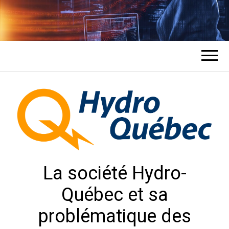
COMMENT UN
L'expert en récupération de mots de
passe des comptes
HACKER
PIRATE DES
COMPTES ?
La société Hydro-
Québec et sa
problématique des