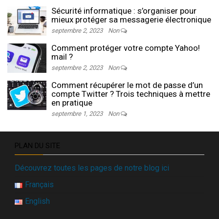
Sécurité informatique : s’organiser pour
mieux protéger sa messagerie électronique
septembre 2, 2023
Non
Comment protéger votre compte Yahoo!
mail ?
septembre 2, 2023
Non
Comment récupérer le mot de passe d’un
compte Twitter ? Trois techniques à mettre
en pratique
septembre 1, 2023
Non
PLAN DU SITE
Découvrez toutes les pages de notre blog ici
Français
English