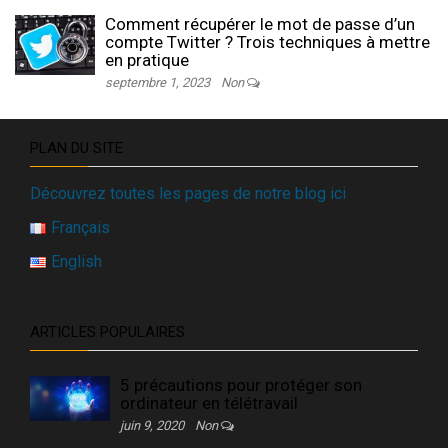
Comment récupérer le mot de passe d’un
compte Twitter ? Trois techniques à mettre
en pratique
septembre 1, 2023
Non
PLAN DU SITE
Découvrez toutes les pages de notre blog ici
Français
English
ARTICLES POPULAIRES
5 précautions pour protéger son
ordinateur en télétravail
juin 9, 2020
Non